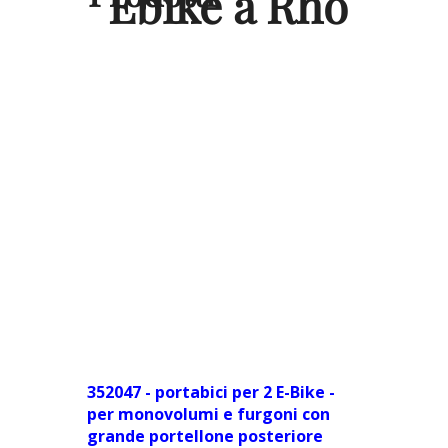
Ebike a Rho
352047 - portabici per 2 E-Bike -
per monovolumi e furgoni con
grande portellone posteriore