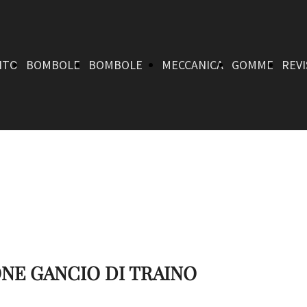
NTO
BOMBOLE
BOMBOLE
MECCANICA
GOMME
REVI
METANO
METANO
E
MINI
FERRO
COMPOSITO
CERCHI
NE GANCIO DI TRAINO