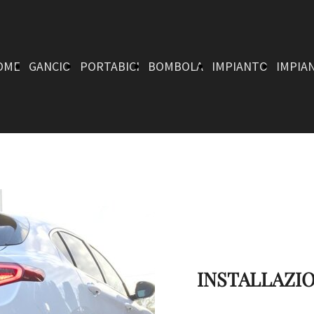
OME
GANCIO
PORTABICI
BOMBOLA
IMPIANTO
IMPIA
DI
DA GANCIO
GPL
GPL
GPL
TRAINO
TRAINO
BENZINA
DIESEL
INSTALLAZIO