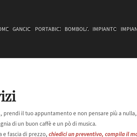
OME
GANCIO
PORTABICI
BOMBOLA
IMPIANTO
IMPIA
DI
DA GANCIO
GPL
GPL
GPL
izi
i, prendi il tuo appuntamento e non pensare più a nulla,
TRAINO
TRAINO
BENZINA
DIESEL
gnia di un buon caffè e un pò di musica.
a e fascia di prezzo,
chiedici un preventivo, compila il m